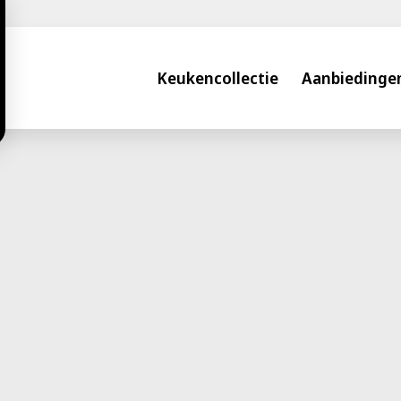
Keukencollectie
Aanbiedinge