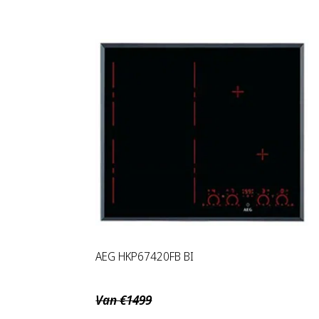
AEG HKP67420FB BI
Van €1499