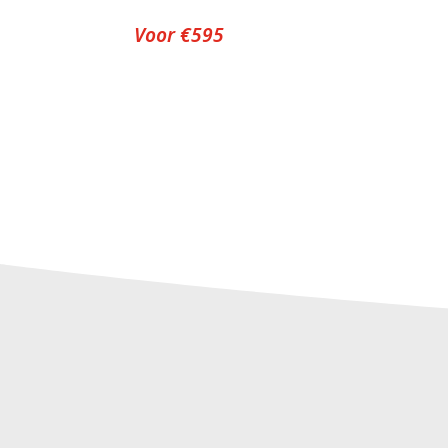
Voor €595