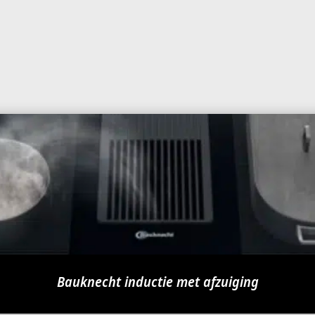
Bauknecht inductie met afzuiging