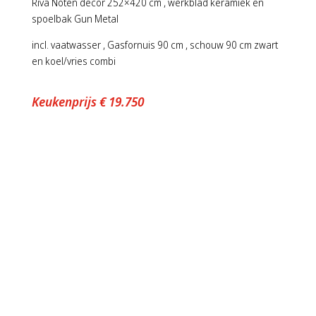
Riva Noten decor 252×420 cm , werkblad keramiek en
spoelbak Gun Metal
incl. vaatwasser , Gasfornuis 90 cm , schouw 90 cm zwart
en koel/vries combi
Keukenprijs € 19.750